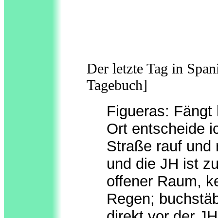
Der letzte Tag in Spa
Tagebuch]
Figueras: Fängt 
Ort entscheide i
Straße rauf und r
und die JH ist z
offener Raum, k
Regen; buchstäbl
direkt vor der J